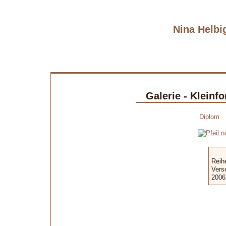
Nina Helbig
Galerie - Kleinf
Diplom
Reih
Vers
2006