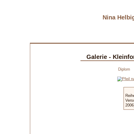
Nina Helbig
Galerie - Kleinf
Diplom
Reih
Vers
2006